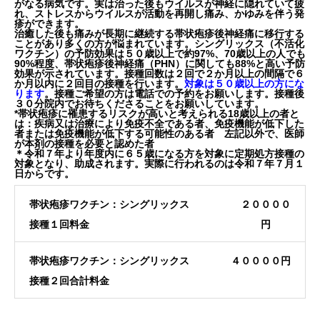
がなる病気です。実は治った後もウイルスが神経に隠れていて疲
れ、ストレスからウイルスが活動を再開し痛み、かゆみを伴う発
疹ができます。
治癒した後も痛みが長期に継続する帯状疱疹後神経痛に移行する
ことがあり多くの方が悩まれています。シングリックス（不活化
ワクチン）の予防効果は５０歳以上で約97%、70歳以上の人でも
90%程度、帯状疱疹後神経痛（PHN）に関しても88%と高い予防
効果が示されています。接種回数は
２回
で
２か月以上の間隔で６
か月以内に２回目の接種
を行います。
対象は５０歳以上の方にな
ります
。接種ご希望の方は電話での予約をお願いします。接種後
３０分院内でお待ちくださることをお願いしています。
*帯状疱疹に罹患するリスクが高いと考えられる18歳以上の者と
は：疾病又は治療により免疫不全である者、免疫機能が低下した
者または免疫機能が低下する可能性のある者 左記以外で、医師
が本剤の接種を必要と認めた者
＊令和７年より年度内に６５歳になる方を対象に定期処方接種の
対象となり、助成されます。実際に行われるのは令和７年７月１
日からです。
帯状疱疹ワクチン：シングリックス
２００００
接種１回料金
円
帯状疱疹ワクチン：シングリックス
４００００円
接種２回合計料金