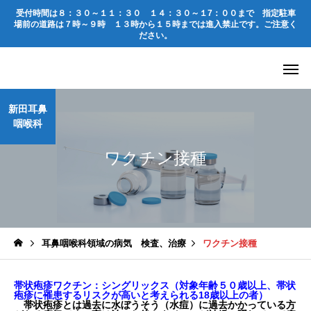
受付時間は
８：３０～１１：３０
１４：３０～１7：００
まで 指定駐車
場前の道路は
７時～９時 １３時から１５時までは進入禁止
です。ご注意く
ださい。
新田耳鼻
咽喉科
ワクチン接種
耳鼻咽喉科領域の病気 検査、治療
ワクチン接種
帯状疱疹ワクチン：シングリックス（対象年齢５０歳以上、帯状
疱疹に罹患するリスクが高いと考えられる18歳以上の者）
帯状疱疹とは過去に水ぼうそう（水痘）に過去かかっている方