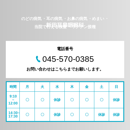
のどの病気
耳の病気
お鼻の病気
めまい
当院で行える検査
ワクチン接種
電話番号
045-570-0385
お問い合わせはこちらまでお願いします。
時間
月
火
水
木
金
土
日
9:10
~
〇
〇
休診
〇
〇
〇
休診
12:00
14:30~
〇
〇
休診
〇
〇
休診
休診
17:30