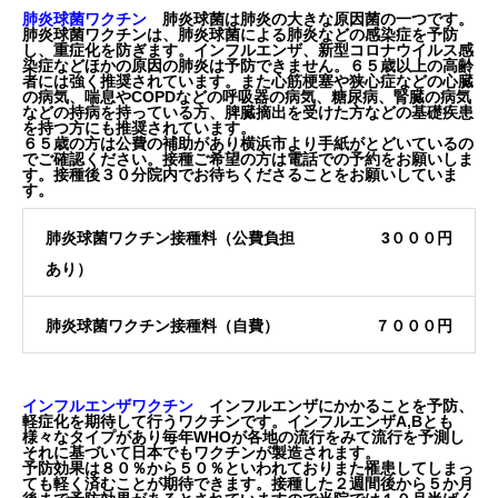
肺炎球菌ワクチン
肺炎球菌は肺炎の大きな原因菌の一つです。
肺炎球菌ワクチンは、肺炎球菌による肺炎などの感染症を予防
し、重症化を防ぎます。インフルエンザ、新型コロナウイルス感
染症などほかの原因の肺炎は予防できません。
６５歳以上の高齢
者には強く推奨
されています。また心筋梗塞や狭心症などの心臓
の病気、喘息やCOPDなどの呼吸器の病気、糖尿病、腎臓の病気
などの持病を持っている方、脾臓摘出を受けた方などの基礎疾患
を持つ方にも推奨されています。
６５歳の方は公費の補助があり横浜市より手紙がとどいているの
でご確認ください。接種ご希望の方は電話での予約をお願いしま
す。接種後３０分院内でお待ちくださることをお願いしていま
す。
肺炎球菌ワクチン接種料（公費負担
3０００円
あり）
肺炎球菌ワクチン接種料（自費）
７０００円
インフルエンザワクチン
インフルエンザにかかることを予防、
軽症化を期待して行うワクチンです。インフルエンザA,Bとも
様々なタイプがあり毎年WHOが各地の流行をみて流行を予測し
それに基づいて日本でもワクチンが製造されます。
予防効果は８０％から５０％といわれておりまた罹患してしまっ
ても軽く済むことが期待できます。接種した２週間後から５か月