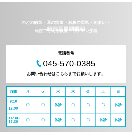
のどの病気
耳の病気
お鼻の病気
めまい
当院で行える検査
ワクチン接種
電話番号
045-570-0385
お問い合わせはこちらまでお願いします。
時間
月
火
水
木
金
土
日
9:10
~
〇
〇
休診
〇
〇
〇
休診
12:00
14:30~
〇
〇
休診
〇
〇
休診
休診
17:30