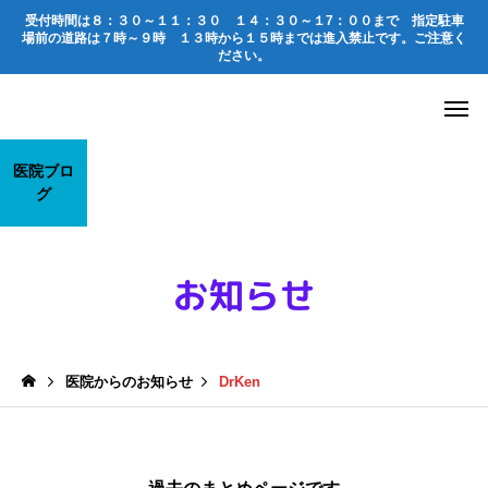
受付時間は
８：３０～１１：３０
１４：３０～１7：００
まで 指定駐車
場前の道路は
７時～９時 １３時から１５時までは進入禁止
です。ご注意く
ださい。
医院ブロ
グ
医院からのお知らせ
医院からのお知らせ
DrKen