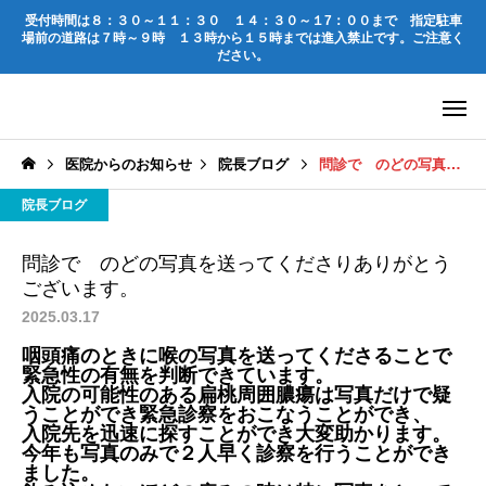
受付時間は
８：３０～１１：３０
１４：３０～１7：００
まで 指定駐車
場前の道路は
７時～９時 １３時から１５時までは進入禁止
です。ご注意く
ださい。
医院からのお知らせ
院長ブログ
問診で のどの写真を送ってくださりありがとうございます。
院長ブログ
問診で のどの写真を送ってくださりありがとう
ございます。
2025.03.17
咽頭痛のときに喉の写真を送ってくださることで
緊急性の有無を判断できています。
入院の可能性のある扁桃周囲膿瘍は写真だけで疑
うことができ緊急診察をおこなうことができ、
入院先を迅速に探すことができ大変助かります。
今年も写真のみで２人早く診察を行うことができ
ました。