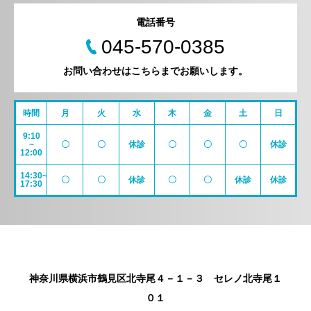
電話番号
045-570-0385
お問い合わせはこちらまでお願いします。
時間
月
火
水
木
金
土
日
9:10
~
〇
〇
休診
〇
〇
〇
休診
12:00
14:30~
〇
〇
休診
〇
〇
休診
休診
17:30
神奈川県横浜市鶴見区北寺尾４－１－３ セレノ北寺尾１
０１