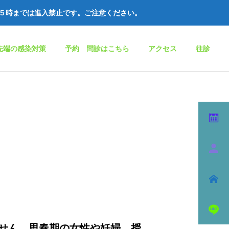
５時までは進入禁止
です。ご注意ください。
先端の感染対策
予約 問診はこちら
アクセス
往診
せん。思春期の女性や妊婦、授