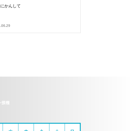
診にかんして
.06.29
ン接種