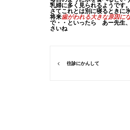
乳婦に多く見られるようです
さてこれとは別に寝るときに
将来
歯がわれる大きな原因に
で・・といったら あー先生
さいね
往診にかんして